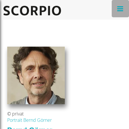
© privat
Portrait Bernd Görner