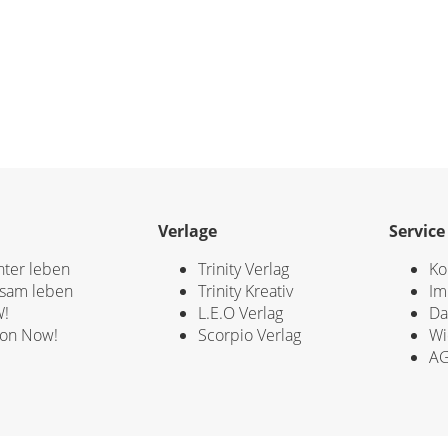
Verlage
Service
hter leben
Trinity Verlag
Ko
sam leben
Trinity Kreativ
Im
!
L.E.O Verlag
Da
ion Now!
Scorpio Verlag
Wi
A