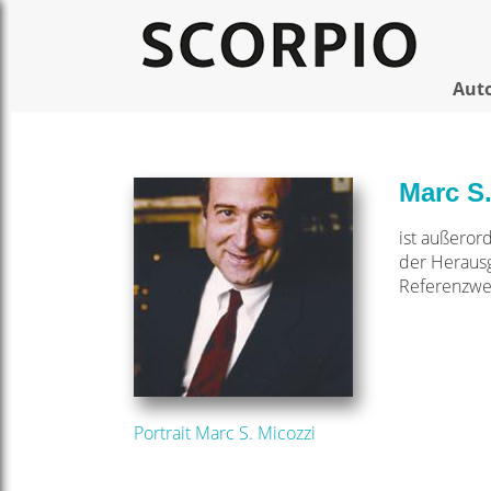
Aut
Marc S.
ist außeror
der Heraus
Referenzwer
Portrait Marc S. Micozzi