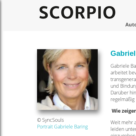
Aut
Gabriel
Gabriele Ba
arbeitet be
transgenera
und Bindung
Darüber hin
regelmäßig 
Wie zeigen
© SyncSouls
Weit mehr a
Portrait Gabriele Baring
leiden unte
einzugehen.