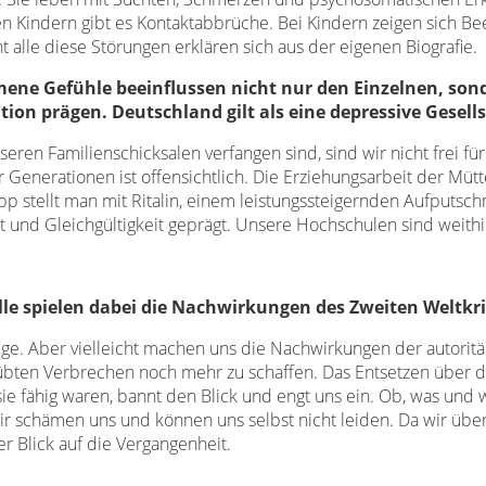
 Kindern gibt es Kontaktabbrüche. Bei Kindern zeigen sich Bee
t alle diese Störungen erklären sich aus der eigenen Biografie.
ne Gefühle beeinflussen nicht nur den Einzelnen, sond
ion prägen. Deutschland gilt als eine depressive Gesells
nseren Familienschicksalen verfangen sind, sind wir nicht frei f
enerationen ist offensichtlich. Die Erziehungsarbeit der Mütt
p stellt man mit Ritalin, einem leistungssteigernden Aufputschmi
it und Gleichgültigkeit geprägt. Unsere Hochschulen sind wei
le spielen dabei die Nachwirkungen des Zweiten Weltkr
ige. Aber vielleicht machen uns die Nachwirkungen der autorit
ten Verbrechen noch mehr zu schaffen. Das Entsetzen über d
ie fähig waren, bannt den Blick und engt uns ein. Ob, was und w
r schämen uns und können uns selbst nicht leiden. Da wir überal
er Blick auf die Vergangenheit.