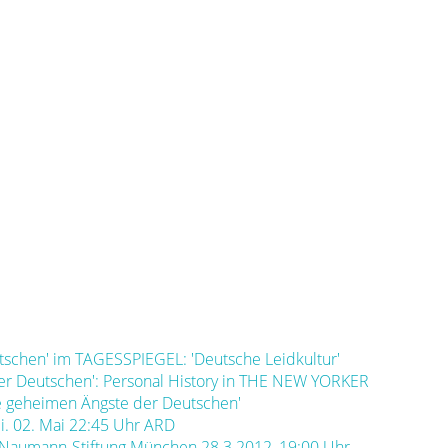
tschen' im TAGESSPIEGEL: 'Deutsche Leidkultur'
der Deutschen': Personal History in THE NEW YORKER
Die geheimen Ängste der Deutschen'
Mi. 02. Mai 22:45 Uhr ARD
h-Naumann-Stiftung München 28.3.2012, 19:00 Uhr