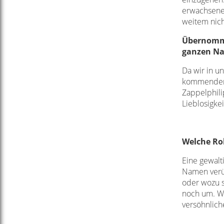
erwachsenen
weitem nich
Übernomme
ganzen Nat
Da wir in u
kommender G
Zappelphilip
Lieblosigke
Welche Rol
Eine gewalt
Namen verüb
oder wozu s
noch um. Wi
versöhnlich