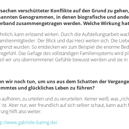
achen verschütteter Konflikte auf den Grund zu gehen,
nannten Genogrammen, in denen biografische und ander
erband zusammengetragen werden. Welche Wirkung hat 
söhnlich, kann erlösend wirken. Durch die Aufstellungsarbeit wa
amilienmitglieder. Der Blick und das Herz weiten sich. Die Lieb
grenzt wurden. So entdecken wir zum Beispiel die enorme Bed
sgefühl. Das Gefüge des vollständigen Familiensystems wird pl
il wir uns übernommener Gefühle bewusst werden und sie in 
n wir noch tun, um uns aus dem Schatten der Vergangen
timmtes und glückliches Leben zu führen?
aufhören, zu urteilen und zu verurteilen. Keiner weiß, was „richt
 ist. Aber nur, wer freundlich auf sich selber schaut, kann auch
ung hilft also weiter.
tp://www.gabriele-baring.de/