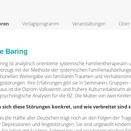
oren
Verlagsprogramm
Veranstaltungen
Über 
e Baring
ring ist analytisch orientierte systemische Familientherapeutin
vorzugt mit der Methode der systemischen Familienaufstellung
tionellen Weitergabe von familiären Traumen und Verhaltensm
sstörungen. Ihre Erfahrungen gibt sie in Seminaren, Gruppen- 
aus ist die Diplom-Volkswirtin und frühere Kulturredakteurin al
psychologische Analysen für die BZ. Die Mutter von zwei Kindern
 sich diese Störungen konkret, und wie verbreitet sind s
ls die Hälfte aller Deutschen trägt noch an den Folgen der Tra
r Depressionen und Angststörungen. Sie sind ungewollt kinderlo
 Sie leben mit Süchten, Schmerzen und psychosomatischen Er