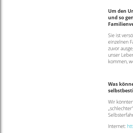
Um den Urs
und so ge
Familienv
Sie ist ver
einzelnen F
zuvor ausge
unser Leben
kommen, we
Was könne
selbstbes
Wir könnten 
„schlechter"
Selbsterfahr
Internet:
ht