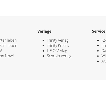
Verlage
Service
hter leben
Trinity Verlag
Ko
sam leben
Trinity Kreativ
Im
!
L.E.O Verlag
Da
ion Now!
Scorpio Verlag
Wi
A