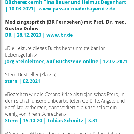
Bücherecke mit Tina Bauer und Helmut Degenhart
| 18.03.2021| www.passau.niederbayerntv.de
Medizingespräch (BR Fernsehen) mit Prof. Dr. med.
Gustav Dobos
BR | 28.12.2020 | www.br.de
»Die Lektüre dieses Buchs hebt unmittelbar Ihr
Lebensgefühl.
«
Jörg Steinleitner, auf Buchszene-online
| 12.02.2021
Stern-Bestseller (Platz 5)
stern | 02.2021
»Begreifen wir die Corona-Krise als trojanisches Pferd, in
dem sich all unsere unbearbeiteten
Gefühle, Ängste und
Konflikte verbergen, dann verliert die Krise selbst ein
wenig von ihrem Schrecken.«
Stern | 15.10.20
| Tobias Schmitz
|
S.31
»Wenn wir aktiv werden, uns unseren Gefühlen stellen