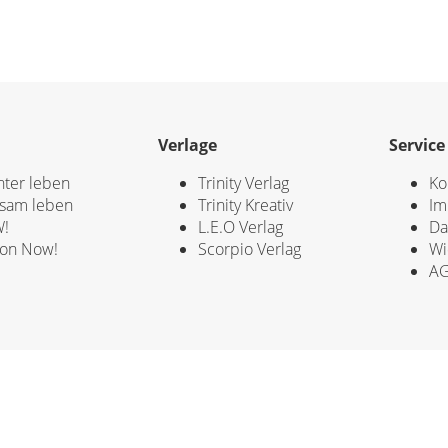
Verlage
Service
hter leben
Trinity Verlag
Ko
sam leben
Trinity Kreativ
Im
!
L.E.O Verlag
Da
ion Now!
Scorpio Verlag
Wi
A