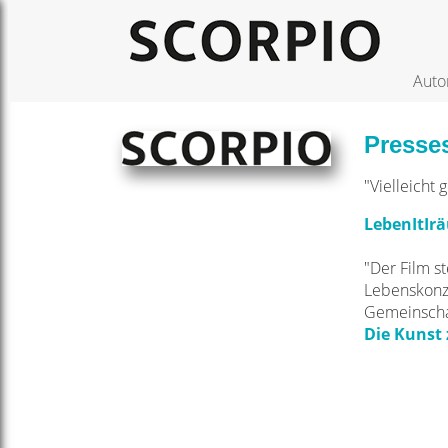
Auto
Presse
"Vielleicht 
LebenItIrä
"Der Film s
Lebenskonze
Gemeinscha
Die Kunst z