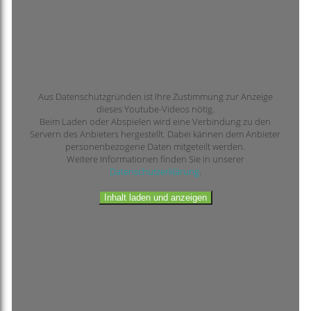
Aus Datenschutzgründen ist Ihre Zustimmung zur Anzeige
dieses Youtube-Videos nötig.
Beim Laden oder Abspielen wird eine Verbindung zu den
Servern des Anbieters hergestellt. Dabei kännen dem Anbieter
personenbezogene Daten mitgeteilt werden.
Weitere Informationen finden Sie in unserer
Datenschutzerklärung
.
Inhalt laden und anzeigen