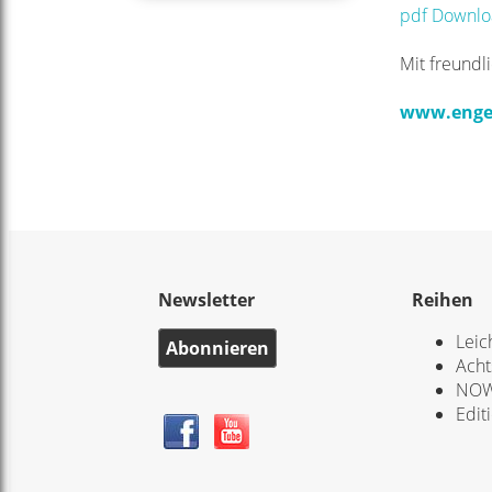
pdf Downl
Mit freundl
www.enge
Newsletter
Reihen
Leic
Abonnieren
Acht
NOW
Edit