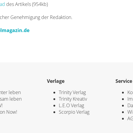
oad
des Artikels (954kb)
icher Genehmigung der Redaktion.
lmagazin.de
Verlage
Service
hter leben
Trinity Verlag
Ko
sam leben
Trinity Kreativ
Im
!
L.E.O Verlag
Da
ion Now!
Scorpio Verlag
Wi
A