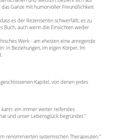
senschaften und Medizin, bezieht sich auf
t das Ganze mit humorvoller Freundlichkeit
dass es der Rezensentin schwerfällt, es zu
es Buch, auch wenn die Einsichten weder
ophisches Werk - am ehesten eine anregende
in: in Beziehungen, im eigen Körper, Im
t.
 abgeschlossenen Kapitel, von denen jedes
in kann: ein immer weiter reifendes
e hat und unser Lebensglück begründet."
inem renommierten systemischen Therapeuten."