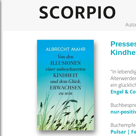
Auto
Presses
Kindhe
"In lebendi
Älterwerden 
ein glückli
Engel & Co
Buchbespr
nur-positi
Buchempfe
Pulsar | F