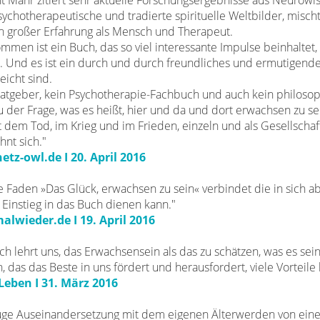
t Mahr zitiert sehr aktuelle Forschungsergebnisse aus Neurowis
chotherapeutische und tradierte spirituelle Weltbilder, misch
h großer Erfahrung als Mensch und Therapeut.
men ist ein Buch, das so viel interessante Impulse beinhaltet, 
. Und es ist ein durch und durch freundliches und ermutigend
leicht sind.
 Ratgeber, kein Psychotherapie-Fachbuch und auch kein philos
u der Frage, was es heißt, hier und da und dort erwachsen zu se
dem Tod, im Krieg und im Frieden, einzeln und als Gesellschaf
hnt sich."
tz-owl.de I 20. April 2016
rote Faden »Das Glück, erwachsen zu sein« verbindet die in sich
s Einstieg in das Buch dienen kann."
lwieder.de I 19. April 2016
Buch lehrt uns, das Erwachsensein als das zu schätzen, was es se
, das das Beste in uns fördert und herausfordert, viele Vorteil
eben I 31. März 2016
 kluge Auseinandersetzung mit dem eigenen Älterwerden von e