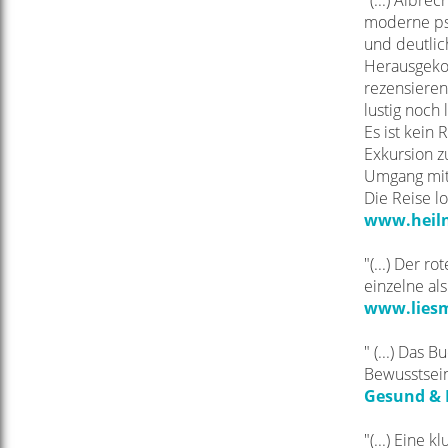
"(...)
Albrech
moderne psy
und deutlic
Herausgekom
rezensieren
lustig noch 
Es ist kein
Exkursion z
Umgang mit 
Die Reise lo
www.heilne
"(...) Der 
einzelne al
www.liesma
" (...) Das 
Bewusstsein
Gesund & L
"(...) Eine