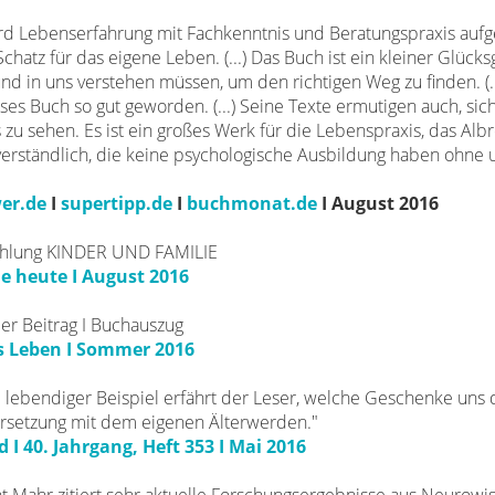
 wird Lebenserfahrung mit Fachkenntnis und Beratungspraxis aufg
 Schatz für das eigene Leben.
(...)
Das Buch ist ein kleiner Glücksgr
und in uns verstehen müssen, um den richtigen Weg zu finden. (.
dieses Buch so gut geworden. (...)
Seine Texte ermutigen auch, sic
 zu sehen.
Es ist ein großes Werk für die Lebenspraxis, das Alb
rständlich, die keine psychologische Ausbildung haben ohne undi
er.de
I
supertipp.de
I
buchmonat.de
I August 2016
hlung KINDER UND FAMILIE
e heute I August 2016
ler Beitrag I Buchauszug
 Leben I Sommer 2016
nd lebendiger Beispiel erfährt der Leser, welche Geschenke uns d
rsetzung mit dem eigenen Älterwerden."
 I 40. Jahrgang, Heft 353 I Mai 2016