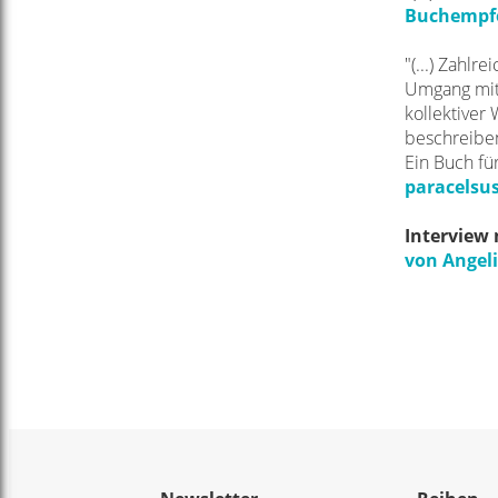
Buchempfe
"(...) Zahl
Umgang mit 
kollektiver 
beschreiben
Ein Buch fü
paracelsus
Interview
von Angeli