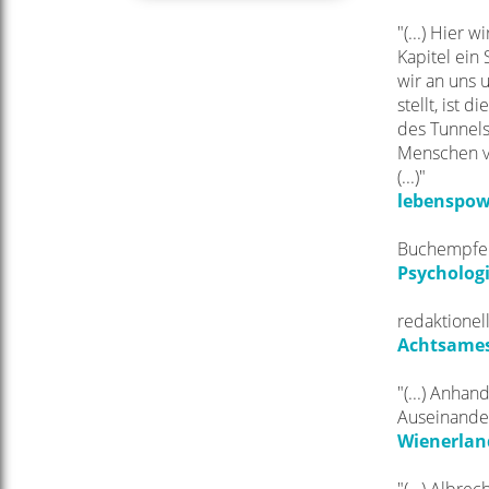
"(...) Hier
Kapitel ein
wir an uns 
stellt, ist 
des Tunnels
Menschen ve
(...)"
lebenspow
Buchempfe
Psychologi
redaktionel
Achtsames
"(...) Anha
Auseinande
Wienerland