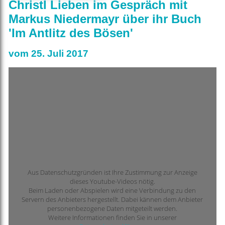
Christl Lieben im Gespräch mit
Markus Niedermayr über ihr Buch
'Im Antlitz des Bösen'
vom 25. Juli 2017
Aus Datenschutzgründen ist Ihre Zustimmung zur Anzeige
dieses Youtube-Videos nötig.
Beim Laden oder Abspielen wird eine Verbindung zu den
Servern des Anbieters hergestellt. Dabei kännen dem Anbieter
personenbezogene Daten mitgeteilt werden.
Weitere Informationen finden Sie in unserer