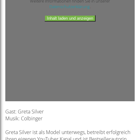
Weitere Informationen finden Sie in unserer
Datenschutzerklärung
.
Inhalt laden und anzeigen
Gast: Greta Silver
Musik: Colbinger
Greta Silver ist als Model unterwegs, betreibt erfolgreich
ihren eigenen YouTuber Kanal und ist Bestsellerautorin.