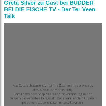
Greta Silver zu Gast bei BUDDER
BEI DIE FISCHE TV - Der Ter Veen
Talk
Aus Datenschutzgründen ist Ihre Zustimmung zur Anzeige
dieses Youtube-Videos nötig.
Beim Laden oder Abspielen wird eine Verbindung zu den
Servern des Anbieters hergestellt. Dabei kännen dem Anbieter
personenbezogene Daten mitgeteilt werden.