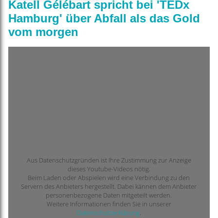
Katell Gélébart spricht bei 'TEDx
Hamburg' über Abfall als das Gold
vom morgen
Aus Datenschutzgründen ist Ihre Zustimmung zur Anzeige
dieses Youtube-Videos nötig.
Beim Laden oder Abspielen wird eine Verbindung zu den
Servern des Anbieters hergestellt. Dabei kännen dem Anbieter
personenbezogene Daten mitgeteilt werden.
Weitere Informationen finden Sie in unserer
Datenschutzerklärung
.