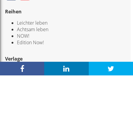
Reihen
Leichter leben
Achtsam leben
NOW!
Edition Now!
Verlage
Trinity Verlag
Trinity Kreativ
L.E.O Verlag
Scorpio Verlag
Service
Kontakt
Impressum
Datenschutz