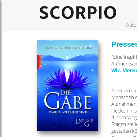
Auto
Presse
"Eine inspi
Aufmerksamk
Wir. Mensc
"Demian Lic
Menschen qu
Aufnahmen e
Flecken in 
diesen Weg 
Fragen stell
gestalten k