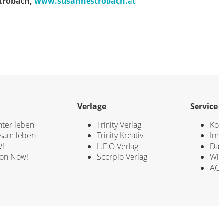
trobach,
www.susannestrobach.at
Verlage
Service
hter leben
Trinity Verlag
Ko
sam leben
Trinity Kreativ
Im
!
L.E.O Verlag
Da
ion Now!
Scorpio Verlag
Wi
A