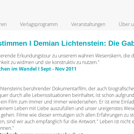
ren
Verlagsprogramm
Veranstaltungen
Über u
stimmen I Demian Lichtenstein: Die G
rierende Erkundungstour zu unserem wahren Wesenskern, die 
eit zu widmen und sie konstruktiv zu nutzen."
hen im Wandel I Sept - Nov 2011
htensteins berührender Dokumentarfilm, der auch biografische
er durch alle Lebenssituationen beinhaltet, ist schon aufgrund 
in Film zum immer und immer wiedersehen. Er ist eine Einlad
seinem Leben mit Liebe auszufüllen und unser ureigenstes We
gehen. Filme wie dieser ermutigen sich allen Erfahrungen zu st
en, sind wir auch empfänglich für die Antwort." Leben ist nicht e
önnen."