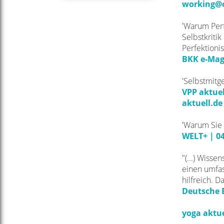
working@o
'Warum Perf
Selbstkritik
Perfektioni
BKK e-Mag
'Selbstmitg
VPP aktuel
aktuell.de
'Warum Sie 
WELT+ | 04
"(...) Wisse
einen umfas
hilfreich. D
Deutsche B
yoga aktue