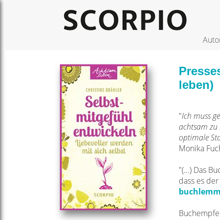
Auto
Presses
leben)
"
Ich muss ge
achtsam zu l
optimale Sta
Monika Fuc
"(...) Das 
dass es der
buchlemmi 
Buchempfehlu