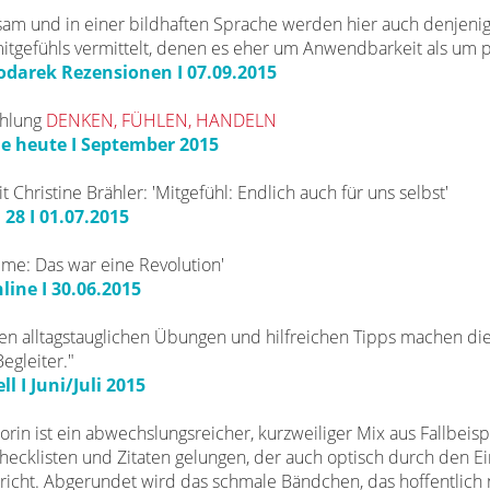
ühlsam und in einer bildhaften Sprache werden hier auch denje
itgefühls vermittelt, denen es eher um Anwendbarkeit als um ps
odarek Rezensionen I 07.09.2015
hlung
DENKEN, FÜHLEN, HANDELN
e heute I September 2015
t Christine Brähler: 'Mitgefühl: Endlich auch für uns selbst'
 28 I 01.07.2015
mme: Das war eine Revolution'
line I 30.06.2015
vielen alltagstauglichen Übungen und hilfreichen Tipps machen d
egleiter."
l I Juni/Juli 2015
Autorin ist ein abwechslungsreicher, kurzweiliger Mix aus Fallbe
ecklisten und Zitaten gelungen, der auch optisch durch den E
richt. Abgerundet wird das schmale Bändchen, das hoffentlich 