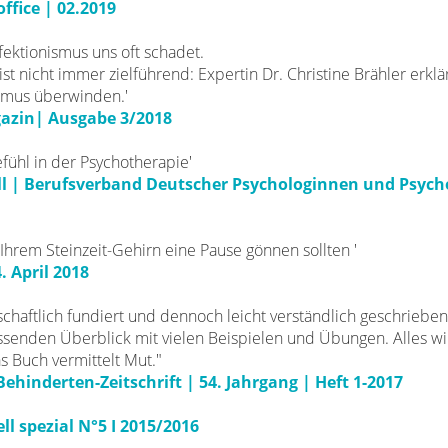
ffice | 02.2019
ektionismus uns oft schadet.
 ist nicht immer zielführend: Expertin Dr. Christine Brähler erk
smus überwinden.'
azin| Ausgabe 3/2018
efühl in der Psychotherapie'
l | Berufsverband Deutscher Psychologinnen und Psycho
Ihrem Steinzeit-Gehirn eine Pause gönnen sollten '
. April 2018
nschaftlich fundiert und dennoch leicht verständlich geschrieben, b
senden Überblick mit vielen Beispielen und Übungen. Alles wir
as Buch vermittelt Mut."
ehinderten-Zeitschrift | 54. Jahrgang | Heft 1-2017
ll spezial N°5 I 2015/2016