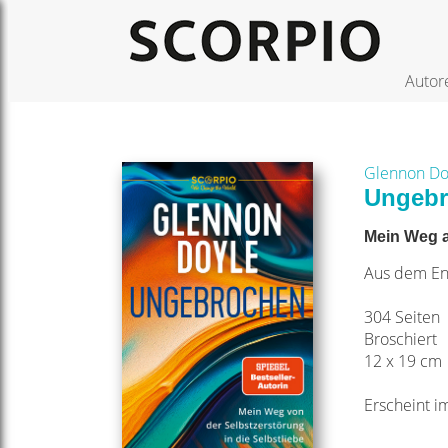
Autor
Glennon Do
Ungeb
Mein Weg a
Aus dem En
304 Seiten
Broschiert
12 x 19 cm
Erscheint 