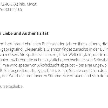
 12,40 € (A) inkl. MwSt.
-95803-580-5
 Liebe und Authentizität
hrem berührend ehrlichen Buch von den Jahren ihres Lebens, die
 geprägt sind. Die sensible Glennon findet zunächst in der Buli
 müssen. Sie spaltet sich ab, zeigt der Welt ein „Ich", das in d
ioniert, während die echte, ängstliche, verzweifelte, von Selbsth
Bulimie wird später von Alkoholsucht abgelöst – bis eine ungewol
 Sie begreift das Baby als Chance, ihre Süchte endlich in den G
e, der Weisheit ihrer inneren Stimme zu vertrauen und sich de
u Selbstliebe.