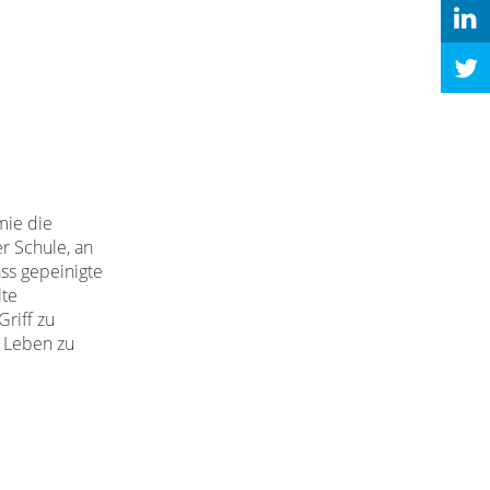
mie die
er Schule, an
ass gepeinigte
lte
riff zu
m Leben zu