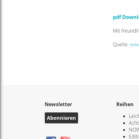
pdf Downl
Mit freundl
Quelle:
www
Newsletter
Reihen
Leic
Abonnieren
Acht
NOW
Edit