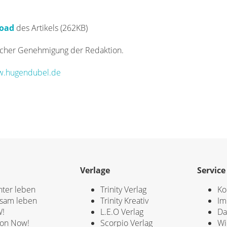
oad
des Artikels (262KB)
icher Genehmigung der Redaktion.
.hugendubel.de
Verlage
Service
hter leben
Trinity Verlag
Ko
sam leben
Trinity Kreativ
Im
!
L.E.O Verlag
Da
ion Now!
Scorpio Verlag
Wi