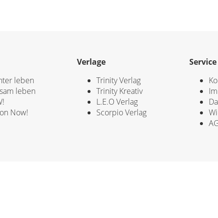
Verlage
Service
hter leben
Trinity Verlag
Ko
sam leben
Trinity Kreativ
Im
!
L.E.O Verlag
Da
ion Now!
Scorpio Verlag
Wi
A