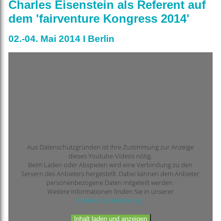
Charles Eisenstein als Referent auf
dem 'fairventure Kongress 2014'
02.-04. Mai 2014 I Berlin
Aus Datenschutzgründen ist Ihre Zustimmung zur Anzeige
dieses Youtube-Videos nötig.
Beim Laden oder Abspielen wird eine Verbindung zu den
Servern des Anbieters hergestellt. Dabei kännen dem Anbieter
personenbezogene Daten mitgeteilt werden.
Weitere Informationen finden Sie in unserer
Datenschutzerklärung
.
Inhalt laden und anzeigen