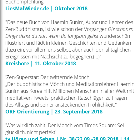
Buchempfehlung
LiesMalWieder.de | Oktober 2018
"Das neue Buch von Haemin Sunim, Autor und Lehrer des
Zen-Buddhismus, ist wie schon der Vorgänger
Die schönen
Dinge siehst du nur, wenn du langsam gehst
wunderschön
illustriert und lädt in kleinen Geschichten und Gedanken
dazu ein, vor allem uns selbst, aber auch den alltäglichen
Ereignissen mit Nachsicht zu begegnen.(...)"
Kreisbote | 11. Oktober 2018
'Zen-Superstar: Der twitternde Mönch'
„Der buddhistische Mönch und Meditationslehrer Haemin
Sunim aus Korea hilft Millionen Menschen in aller Welt mit
meditativen Tweets, praktischen Ratschlägen zu Fragen
des Alltags und seiner ansteckenden Fröhlichkeit."
ORF Orientierung | 23. September 2018
'Was wirklich zählt: Der Mönch vom Times Square: Sei
glücklich, nicht perfekt'
tv Hören und Sehen | Nr. 38/22.09.-28.09.2018 | 14.