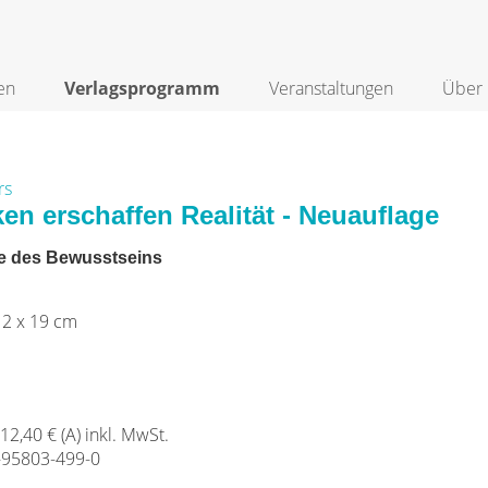
en
Verlagsprogramm
Veranstaltungen
Über 
rs
n erschaffen Realität - Neuauflage
e des Bewusstseins
12 x 19 cm
 12,40 € (A) inkl. MwSt.
-95803-499-0