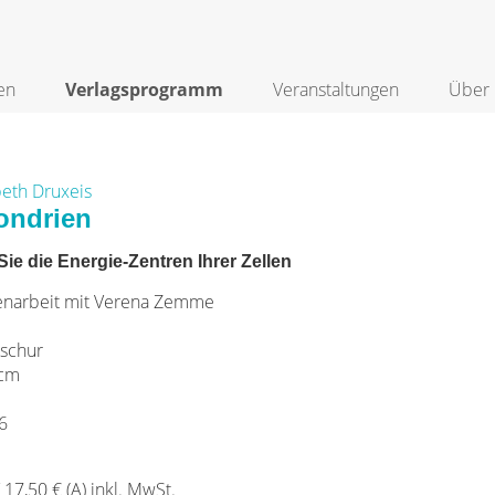
en
Verlagsprogramm
Veranstaltungen
Über 
beth Druxeis
ondrien
Sie die Energie-Zentren Ihrer Zellen
narbeit mit Verena Zemme
schur
 cm
6
/ 17,50 € (A) inkl. MwSt.