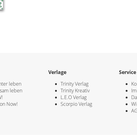
Verlage
Service
hter leben
Trinity Verlag
Ko
sam leben
Trinity Kreativ
Im
!
L.E.O Verlag
Da
ion Now!
Scorpio Verlag
Wi
A