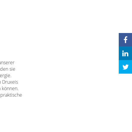
unserer
rden sie
ergie.
h Druxeis
en können.
 praktische