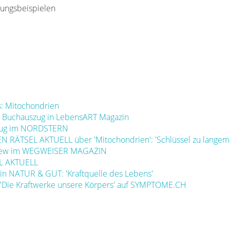
lungsbeispielen
s: Mitochondrien
': Buchauszug in LebensART Magazin
uszug im NORDSTERN
EN RÄTSEL AKTUELL über 'Mitochondrien': 'Schlüssel zu lange
erview im WEGWEISER MAGAZIN
EL AKTUELL
 in NATUR & GUT: 'Kraftquelle des Lebens'
' 'Die Kraftwerke unsere Körpers' auf SYMPTOME.CH